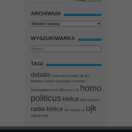
ARCHIWUM
Archiwum
WYSZUKIWARKA
TAGI
debata
Goliszewski marek ujk bcc
Business Centre Club Kielce Centrum
homo
Przedsiębiorczości i Biznesu UJK
politicus
kielce
koło naukowe
ujk
radio kielce
skn
strona
ue
zaproszenie