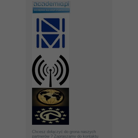
Chcesz dołączyć do grona naszych
partnerów ? Zapraszamy do kontaktu