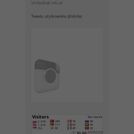
sknhp@ujk.edu.pl
Tweety użytkownika @sknhp