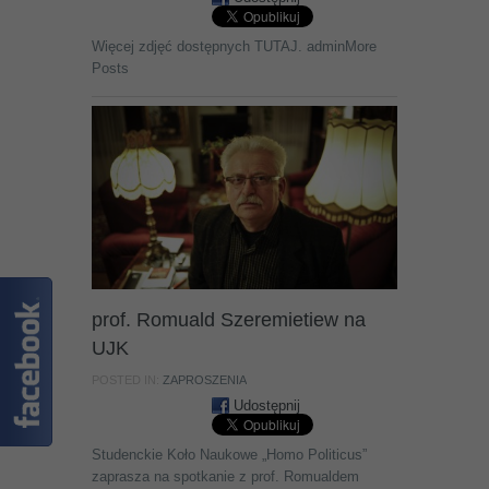
Więcej zdjęć dostępnych TUTAJ. adminMore
Posts
prof. Romuald Szeremietiew na
UJK
POSTED IN:
ZAPROSZENIA
Udostępnij
Studenckie Koło Naukowe „Homo Politicus”
zaprasza na spotkanie z prof. Romualdem