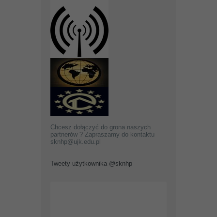
Chcesz dołączyć do grona naszych
partnerów ? Zapraszamy do kontaktu
sknhp@ujk.edu.pl
Tweety użytkownika @sknhp