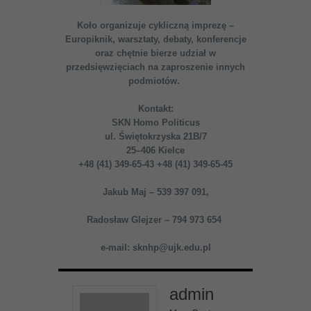
Koło organizuje cykliczną imprezę –
Europiknik, warsztaty, debaty, konferencje
oraz chętnie bierze udział w
przedsięwzięciach na zaproszenie innych
podmiotów.
Kontakt:
SKN Homo Politicus
ul. Świętokrzyska 21B/7
25–406 Kielce
+48 (41) 349-65-43 +48 (41) 349-65-45
Jakub Maj – 539 397 091,
Radosław Glejzer – 794 973 654
e-mail: sknhp@ujk.edu.pl
admin