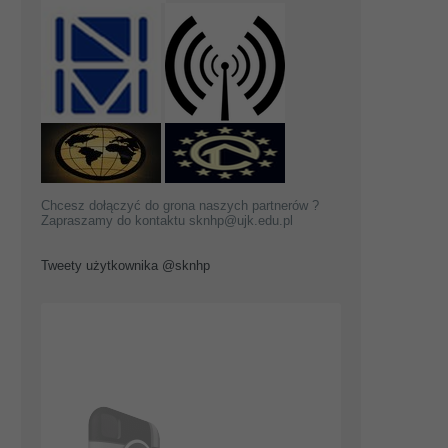
Chcesz dołączyć do grona naszych partnerów ?
Zapraszamy do kontaktu sknhp@ujk.edu.pl
Tweety użytkownika @sknhp