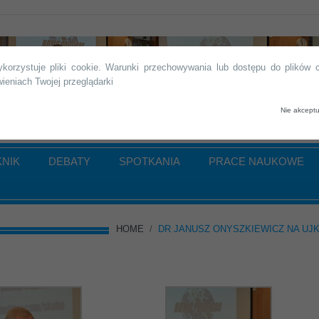
K Kielce
korzystuje pliki cookie. Warunki przechowywania lub dostępu do plików
ieniach Twojej przeglądarki
Nie akceptu
KNIK
DEBATY
SPOTKANIA
PRACE NAUKOWE
HOME
/
DR JANUSZ ONYSZKIEWICZ NA UJ