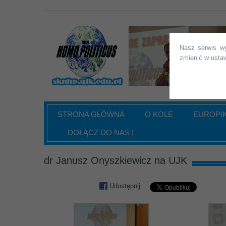
SKN "Homo Politicus" UJ
Nasz serwis wy
zmienić w ustaw
STRONA GŁÓWNA
O KOLE
EUROPI
DOŁĄCZ DO NAS !
dr Janusz Onyszkiewicz na UJK
Udostępnij