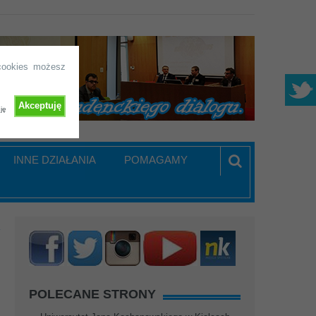
 cookies możesz
Akceptuję
ję
INNE DZIAŁANIA
POMAGAMY
K
POLECANE STRONY