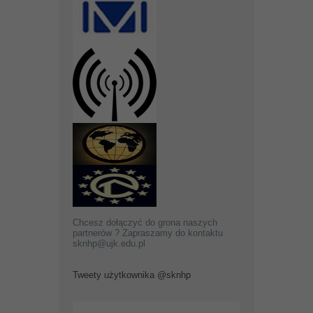
Chcesz dołączyć do grona naszych
partnerów ? Zapraszamy do kontaktu
sknhp@ujk.edu.pl
Tweety użytkownika @sknhp