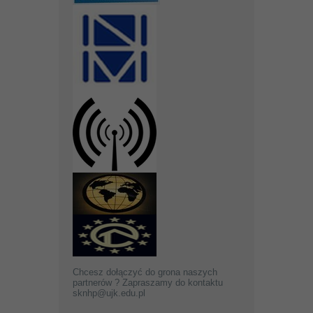
Chcesz dołączyć do grona naszych
partnerów ? Zapraszamy do kontaktu
sknhp@ujk.edu.pl