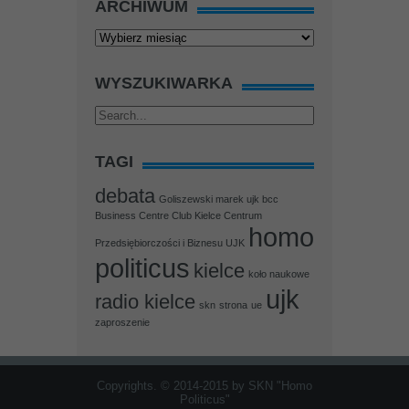
ARCHIWUM
Archiwum
WYSZUKIWARKA
TAGI
debata
Goliszewski marek ujk bcc
Business Centre Club Kielce Centrum
homo
Przedsiębiorczości i Biznesu UJK
politicus
kielce
koło naukowe
ujk
radio kielce
skn
strona
ue
zaproszenie
Copyrights. © 2014-2015 by SKN "Homo
Politicus"