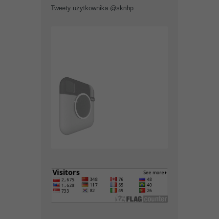
Tweety użytkownika @sknhp