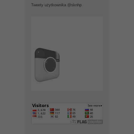
Tweety użytkownika @sknhp