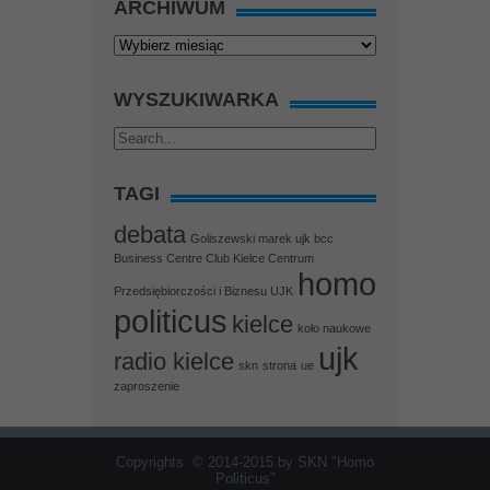
ARCHIWUM
Archiwum
WYSZUKIWARKA
TAGI
debata
Goliszewski marek ujk bcc
Business Centre Club Kielce Centrum
homo
Przedsiębiorczości i Biznesu UJK
politicus
kielce
koło naukowe
ujk
radio kielce
skn
strona
ue
zaproszenie
Copyrights. © 2014-2015 by SKN "Homo
Politicus"