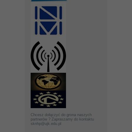
Chcesz dołączyć do grona naszych
partnerów ? Zapraszamy do kontaktu
sknhp@ujk.edu.pl