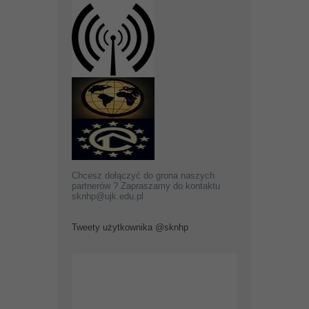
Chcesz dołączyć do grona naszych
partnerów ? Zapraszamy do kontaktu
sknhp@ujk.edu.pl
Tweety użytkownika @sknhp