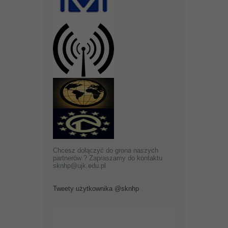
Chcesz dołączyć do grona naszych
partnerów ? Zapraszamy do kontaktu
sknhp@ujk.edu.pl
Tweety użytkownika @sknhp