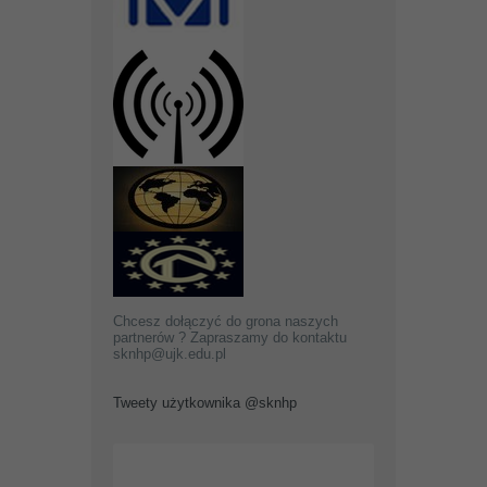
Chcesz dołączyć do grona naszych
partnerów ? Zapraszamy do kontaktu
sknhp@ujk.edu.pl
Tweety użytkownika @sknhp