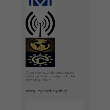
Chcesz dołączyć do grona naszych
partnerów ? Zapraszamy do kontaktu
sknhp@ujk.edu.pl
Tweety użytkownika @sknhp