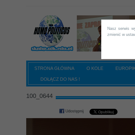
SKN "Homo Politicus" UJ
Nasz serwis wy
zmienić w ustaw
STRONA GŁÓWNA
O KOLE
EUROPI
DOŁĄCZ DO NAS !
100_0644
Udostępnij