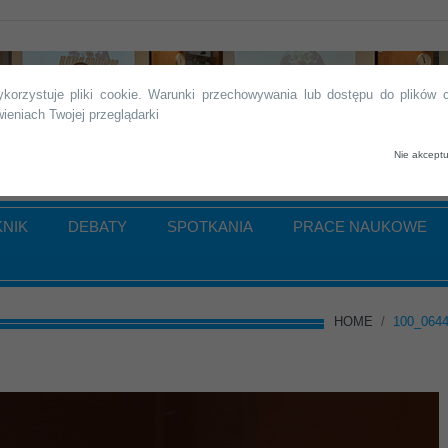
K Kielce
korzystuje pliki cookie. Warunki przechowywania lub dostępu do plików
ieniach Twojej przeglądarki
Nie akceptu
KNIK
DEBATY
SPOTKANIA
PRACE NAUKOWE
HOME
/
100_064