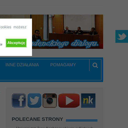
 cookies możesz
Akceptuję
ję
INNE DZIAŁANIA
POMAGAMY
4
POLECANE STRONY