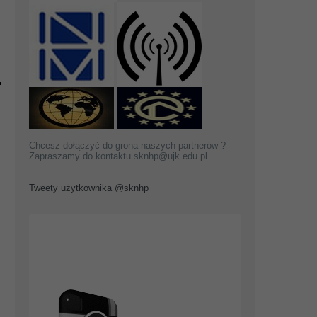
Chcesz dołączyć do grona naszych partnerów ?
Zapraszamy do kontaktu sknhp@ujk.edu.pl
Tweety użytkownika @sknhp