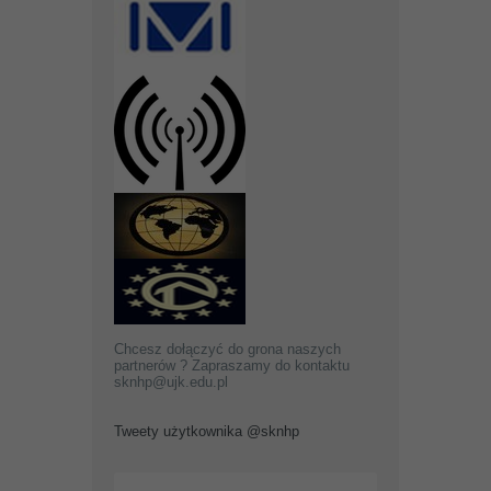
Chcesz dołączyć do grona naszych
partnerów ? Zapraszamy do kontaktu
sknhp@ujk.edu.pl
Tweety użytkownika @sknhp