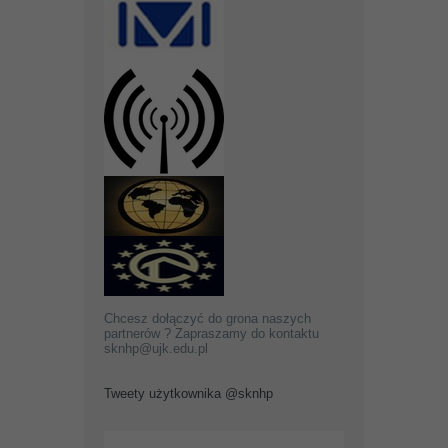
Chcesz dołączyć do grona naszych
partnerów ? Zapraszamy do kontaktu
sknhp@ujk.edu.pl
Tweety użytkownika @sknhp