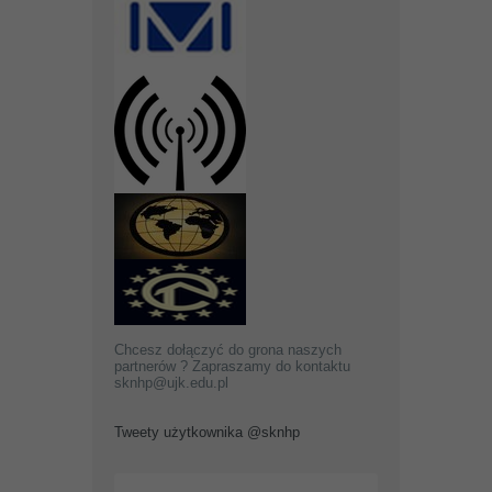
Chcesz dołączyć do grona naszych
partnerów ? Zapraszamy do kontaktu
sknhp@ujk.edu.pl
Tweety użytkownika @sknhp