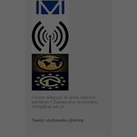
Chcesz dołączyć do grona naszych
partnerów ? Zapraszamy do kontaktu
sknhp@ujk.edu.pl
Tweety użytkownika @sknhp