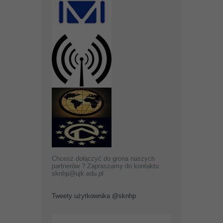
Chcesz dołączyć do grona naszych
partnerów ? Zapraszamy do kontaktu
sknhp@ujk.edu.pl
Tweety użytkownika @sknhp