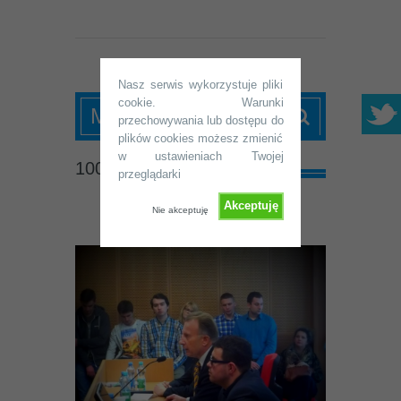
Nasz serwis wykorzystuje pliki
SKN "Homo Politicus"
cookie. Warunki
MENU
UJK Kielce
przechowywania lub dostępu do
plików cookies możesz zmienić
w ustawieniach Twojej
100_0722
przeglądarki
Akceptuję
Nie akceptuję
Udostępnij