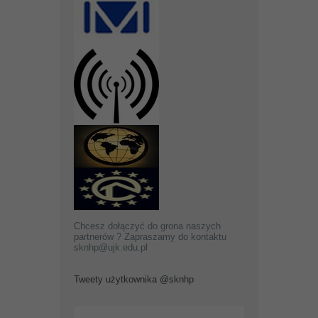
Chcesz dołączyć do grona naszych
partnerów ? Zapraszamy do kontaktu
sknhp@ujk.edu.pl
Tweety użytkownika @sknhp