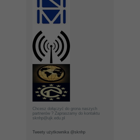
Chcesz dołączyć do grona naszych
partnerów ? Zapraszamy do kontaktu
sknhp@ujk.edu.pl
Tweety użytkownika @sknhp